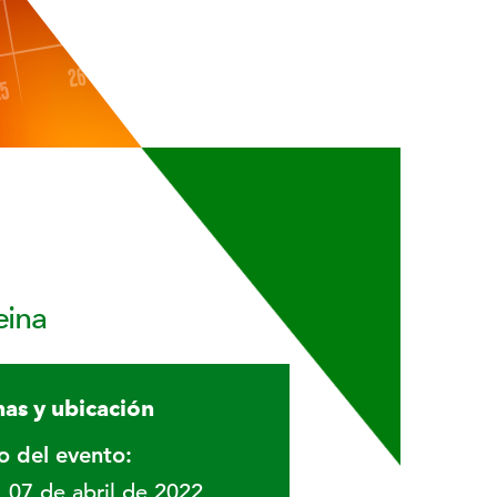
eina
as y ubicación
io del evento:
07 de abril de 2022