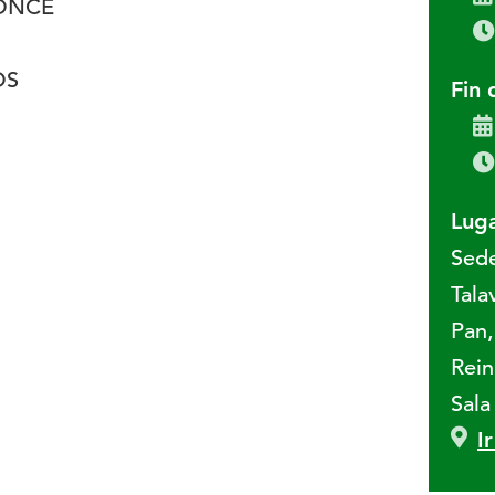
 ONCE
OS
Fin 
Luga
Sede
Tala
Pan,
Rein
Sala
I