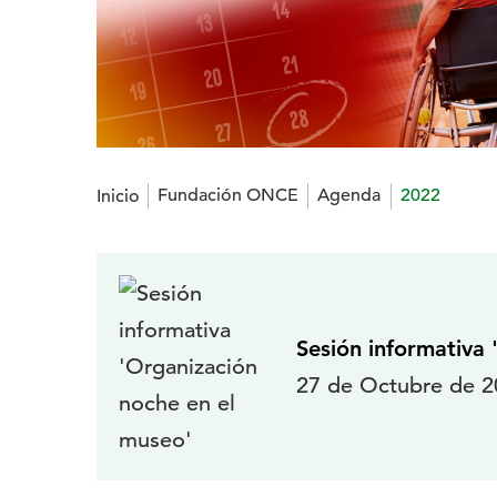
Estás en:
Fundación ONCE
Agenda
2022
Inicio
Calendario
del
Sesión informativa
Grupo
27 de Octubre de 20
Social
ONCE