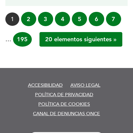
Página
1
Página
2
Página
3
Página
4
Página
5
Página
6
Página
7
…
Página
195
20 elementos siguientes »
ACCESIBILIDAD
AVISO LEGAL
POLÍTICA DE PRIVACIDAD
POLÍTICA DE COOKIES
CANAL DE DENUNCIAS ONCE