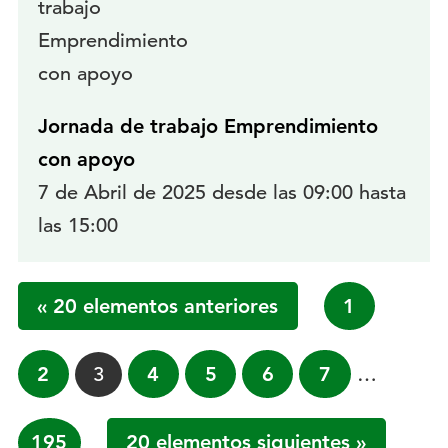
Jornada de trabajo Emprendimiento
con apoyo
7 de Abril de 2025 desde las 09:00 hasta
las 15:00
« 20 elementos anteriores
Página
1
Página
2
Página
3
Página
4
Página
5
Página
6
Página
7
…
Página
195
20 elementos siguientes »