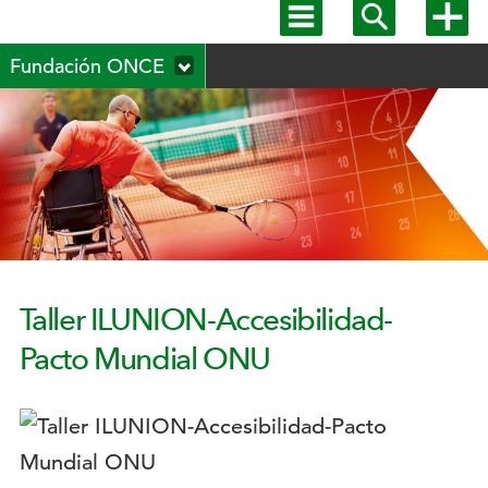
Mostrar
Mostrar
Mostra
menú
buscador
más
Menú
principal
opcion
Fundación ONCE
secundario
Taller ILUNION-Accesibilidad-
Pacto Mundial ONU
Logotipo: