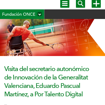
Mostrar
Mostrar
Mostra
menú
buscador
más
Menú
principal
opcion
Fundación ONCE
secundario
Visita del secretario autonómico
de Innovación de la Generalitat
Valenciana, Eduardo Pascual
Martínez, a Por Talento Digital