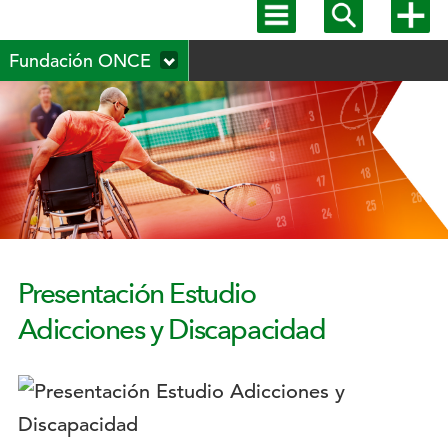
Mostrar
Mostrar
Mostra
menú
buscador
más
Menú
principal
opcion
Fundación ONCE
secundario
Presentación Estudio
Adicciones y Discapacidad
Logotipo: