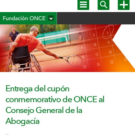
Mostrar
Mostrar
Mostra
menú
buscador
más
Menú
principal
opcion
Fundación ONCE
secundario
Entrega del cupón
conmemorativo de ONCE al
Consejo General de la
Abogacía