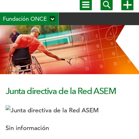
Mostrar
Mostrar
Mostra
menú
buscador
más
Menú
principal
opcion
Fundación ONCE
secundario
Junta directiva de la Red ASEM
Logotipo:
Descripción:
Sin información