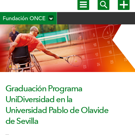
Mostrar
Mostrar
Mostra
menú
buscador
más
Menú
principal
opcion
Fundación ONCE
secundario
Graduación Programa
UniDiversidad en la
Universidad Pablo de Olavide
de Sevilla