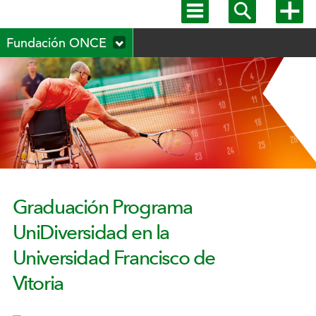
Mostrar
Mostrar
Mostra
menú
buscador
más
Menú
principal
opcion
Fundación ONCE
secundario
Graduación Programa
UniDiversidad en la
Universidad Francisco de
Vitoria