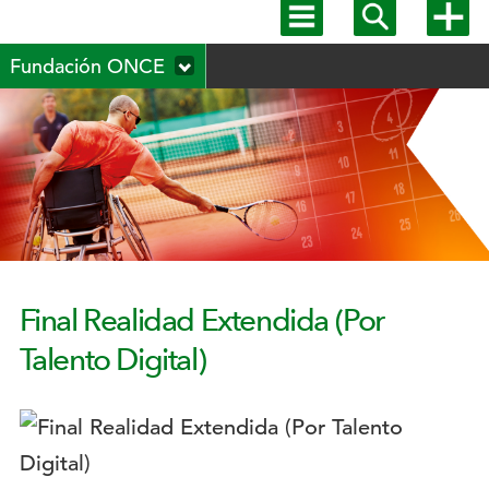
Mostrar
Mostrar
Mostra
menú
buscador
más
Menú
principal
opcion
Fundación ONCE
secundario
Final Realidad Extendida (Por
Talento Digital)
Logotipo: