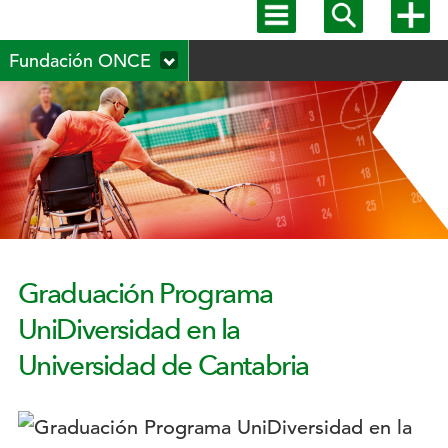
Mostrar
Mostrar
Mostra
menú
buscador
más
Menú
principal
opcion
Fundación ONCE
secundario
Graduación Programa
UniDiversidad en la
Universidad de Cantabria
Logotipo: