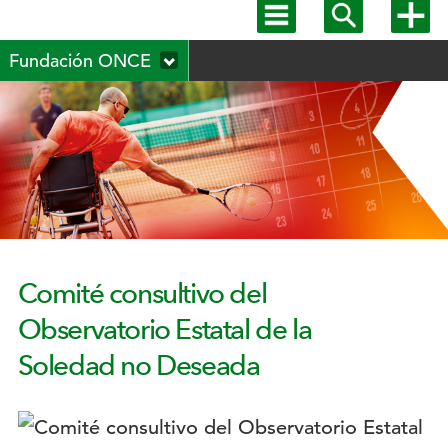
Mostrar
Mostrar
Mostra
menú
buscador
más
Menú
principal
opcion
Fundación ONCE
secundario
Comité consultivo del
Observatorio Estatal de la
Soledad no Deseada
Logotipo: