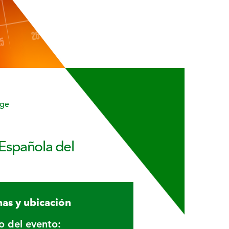
nge
 Española del
as y ubicación
io del evento: