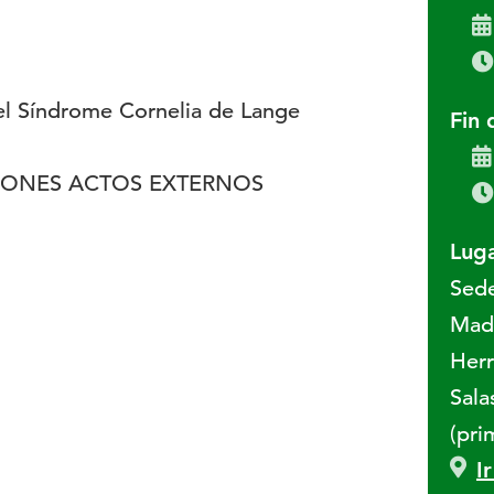
el Síndrome Cornelia de Lange
Fin 
IONES ACTOS EXTERNOS
Luga
Sed
Madr
Herr
Sala
(pri
I