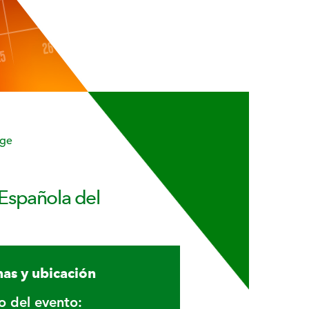
nge
 Española del
as y ubicación
io del evento: