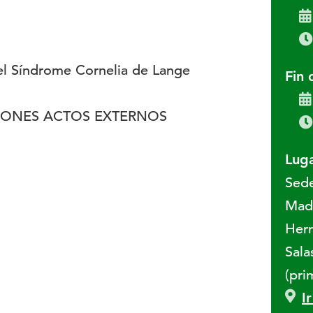
el Síndrome Cornelia de Lange
Fin 
IONES ACTOS EXTERNOS
Luga
Sed
Madr
Herr
Sala
(pri
I