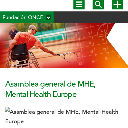
Mostrar
Mostrar
Mostra
menú
buscador
más
Menú
principal
opcion
Fundación ONCE
secundario
Asamblea general de MHE,
Mental Health Europe
Logotipo: