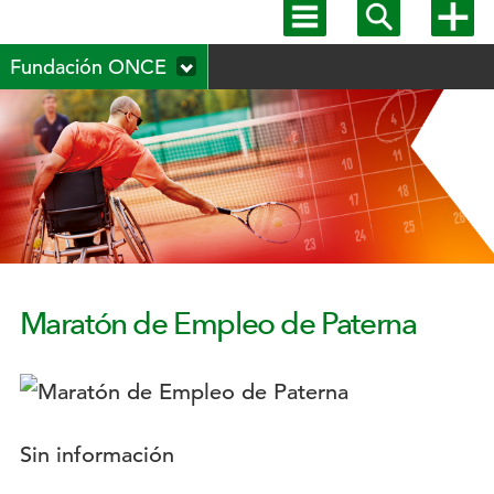
Mostrar
Mostrar
Mostra
menú
buscador
más
Menú
principal
opcion
Fundación ONCE
secundario
Maratón de Empleo de Paterna
Logotipo:
Descripción:
Sin información