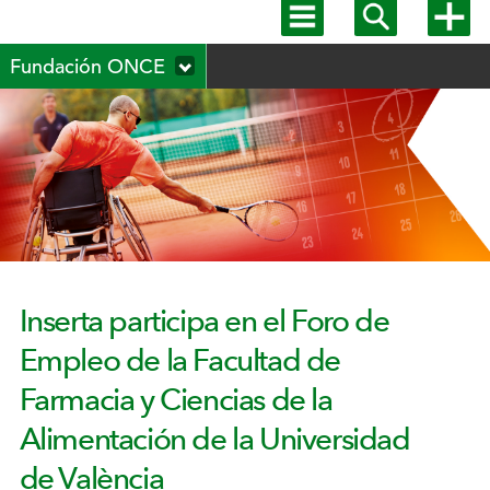
Mostrar
Mostrar
Mostra
menú
buscador
más
Menú
principal
opcion
Fundación ONCE
secundario
Inserta participa en el Foro de
Empleo de la Facultad de
Farmacia y Ciencias de la
Alimentación de la Universidad
de València