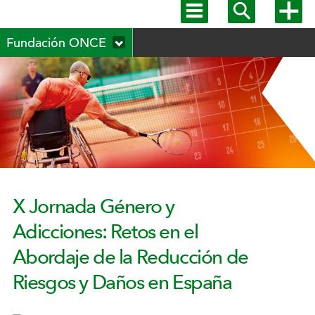
Mostrar
Mostrar
Mostra
menú
buscador
más
Menú
principal
opcion
Fundación ONCE
secundario
X Jornada Género y
Adicciones: Retos en el
Abordaje de la Reducción de
Riesgos y Daños en España