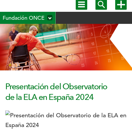
Mostrar
Mostrar
Mostra
menú
buscador
más
Menú
principal
opcion
Fundación ONCE
secundario
Presentación del Observatorio
de la ELA en España 2024
Logotipo: