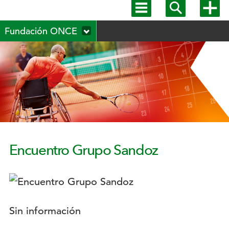
Mostrar
Mostrar
Mostra
menú
buscador
más
Menú
principal
opcion
Fundación ONCE
secundario
Encuentro Grupo Sandoz
Logotipo:
Descripción:
Sin información