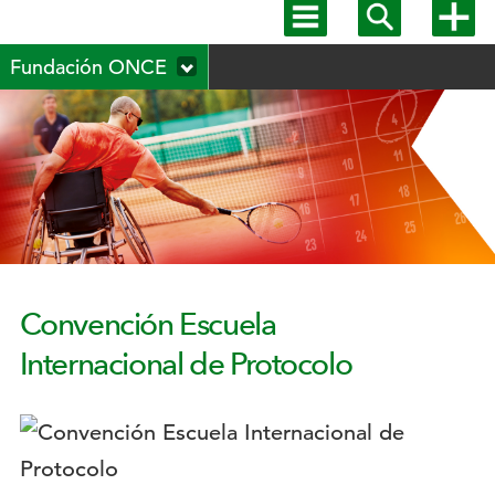
Mostrar
Mostrar
Mostra
menú
buscador
más
Menú
principal
opcion
Fundación ONCE
secundario
Convención Escuela
Internacional de Protocolo
Logotipo: