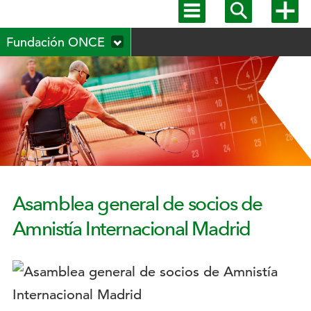
Mostrar
Mostrar
Mostra
menú
buscador
más
Menú
principal
opcion
Fundación ONCE
secundario
Asamblea general de socios de
Amnistía Internacional Madrid
Logotipo: