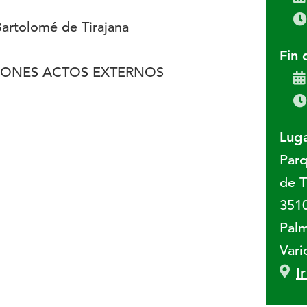
artolomé de Tirajana
Fin 
IONES ACTOS EXTERNOS
Luga
Parq
de T
351
Pal
Vari
I