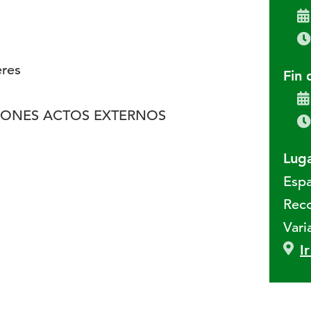
res
Fin 
IONES ACTOS EXTERNOS
Luga
Espa
Reco
Vari
I