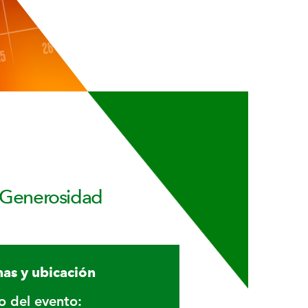
s Generosidad
as y ubicación
io del evento: