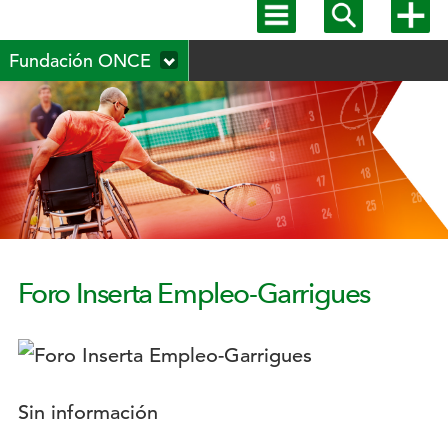
Mostrar
Mostrar
Mostra
menú
buscador
más
Menú
principal
opcion
Fundación ONCE
secundario
Foro Inserta Empleo-Garrigues
Logotipo:
Descripción:
Sin información