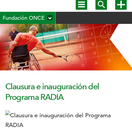
Mostrar
Mostrar
Mostra
menú
buscador
más
Menú
principal
opcion
Fundación ONCE
secundario
Clausura e inauguración del
Programa RADIA
Logotipo: