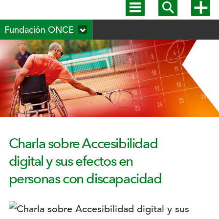
Mostrar
Mostrar
Mostra
menú
buscador
más
Menú
principal
opcion
Fundación ONCE
secundario
Charla sobre Accesibilidad
digital y sus efectos en
personas con discapacidad
Logotipo: