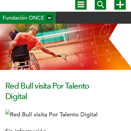
Mostrar
Mostrar
Mostra
menú
buscador
más
Menú
principal
opcion
Fundación ONCE
secundario
Red Bull visita Por Talento
Digital
Logotipo: