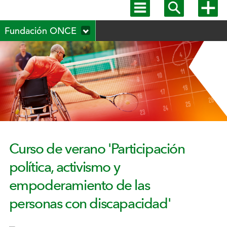
Mostrar
Mostrar
Mostra
menú
buscador
más
Menú
principal
opcion
Fundación ONCE
secundario
Curso de verano 'Participación
política, activismo y
empoderamiento de las
personas con discapacidad'