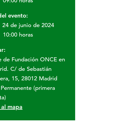
09:00 horas
del evento:
24 de junio de 2024
10:00 horas
r:
e de Fundación ONCE en
id. C/ de Sebastián
era, 15, 28012 Madrid
 Permanente (primera
ta)
r al mapa