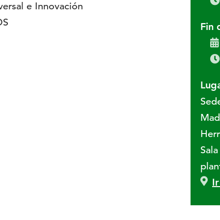
versal e Innovación
OS
Fin 
Luga
Sed
Madr
Herr
Sala
plan
I