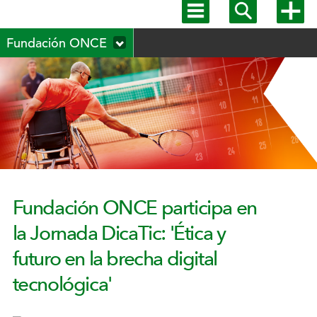
Mostrar
Mostrar
Mostra
menú
buscador
más
Menú
principal
opcion
Fundación ONCE
secundario
Fundación ONCE participa en
la Jornada DicaTic: 'Ética y
futuro en la brecha digital
tecnológica'