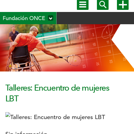
Mostrar
Mostrar
Mostra
menú
buscador
más
Menú
principal
opcion
Fundación ONCE
secundario
Talleres: Encuentro de mujeres
LBT
Logotipo: