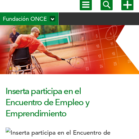
Mostrar
Mostrar
Mostra
menú
buscador
más
Menú
principal
opcion
Fundación ONCE
secundario
Inserta participa en el
Encuentro de Empleo y
Emprendimiento
Logotipo: