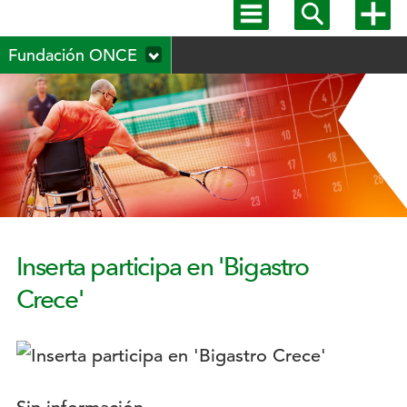
Mostrar
Mostrar
Mostra
menú
buscador
más
Menú
principal
opcion
Fundación ONCE
secundario
Inserta participa en 'Bigastro
Crece'
Logotipo: