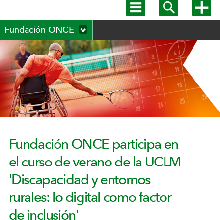
Mostrar
Mostrar
Mostra
menú
buscador
más
Menú
principal
opcion
Fundación ONCE
secundario
Fundación ONCE participa en
el curso de verano de la UCLM
'Discapacidad y entornos
rurales: lo digital como factor
de inclusión'