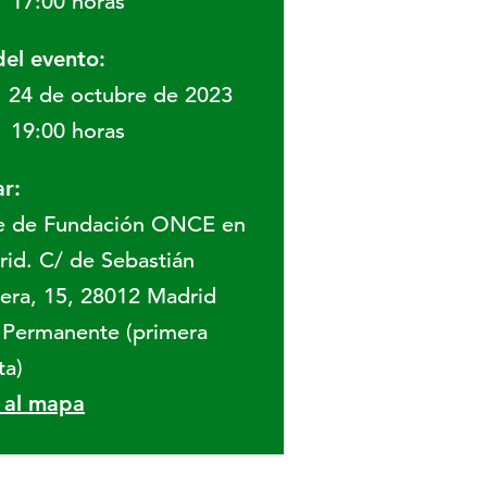
17:00 horas
del evento:
24 de octubre de 2023
19:00 horas
r:
e de Fundación ONCE en
id. C/ de Sebastián
era, 15, 28012 Madrid
 Permanente (primera
ta)
r al mapa