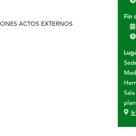
Fin 
IONES ACTOS EXTERNOS
Luga
Sed
Madr
Herr
Sala
plan
I