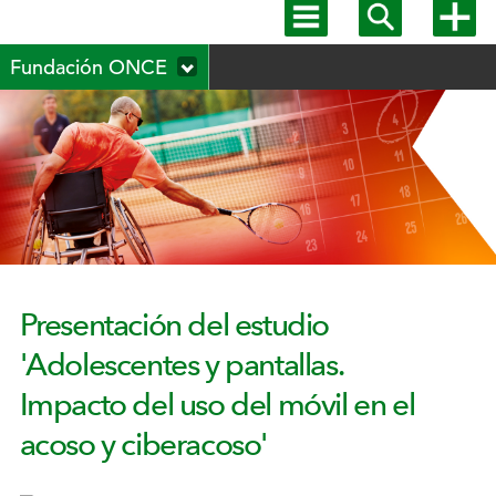
Mostrar
Mostrar
Mostra
menú
buscador
más
Menú
principal
opcion
Fundación ONCE
secundario
Presentación del estudio
'Adolescentes y pantallas.
Impacto del uso del móvil en el
acoso y ciberacoso'