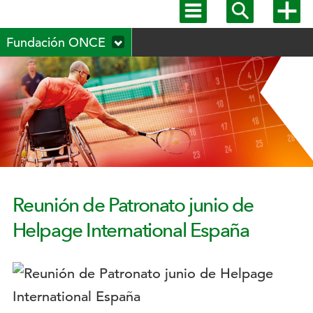
Mostrar
Mostrar
Mostra
menú
buscador
más
Menú
principal
opcion
Fundación ONCE
secundario
Reunión de Patronato junio de
Helpage International España
Logotipo: