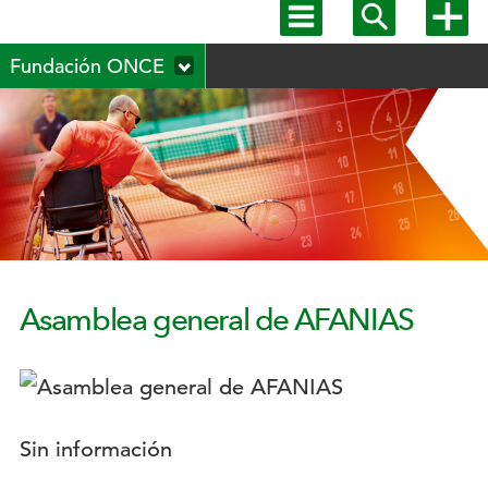
Mostrar
Mostrar
Mostra
menú
buscador
más
Menú
principal
opcion
Fundación ONCE
secundario
Asamblea general de AFANIAS
Logotipo:
Descripción:
Sin información