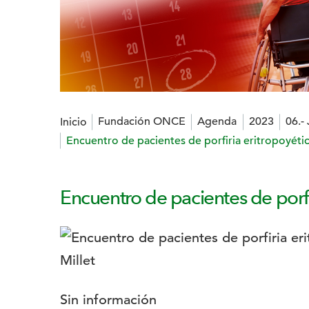
Estás en:
Fundación ONCE
Agenda
2023
06.-
Inicio
Encuentro de pacientes de porfiria eritropoyétic
Encuentro de pacientes de porfir
Logotipo:
Descripción:
Sin información