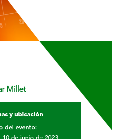
r Millet
as y ubicación
io del evento:
10 de junio de 2023