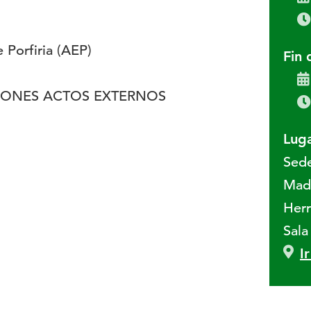
 Porfiria (AEP)
Fin 
IONES ACTOS EXTERNOS
Luga
Sed
Madr
Herr
Sala
I