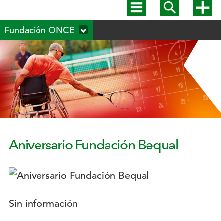
Mostrar
Mostrar
Mostra
menú
buscador
más
Menú
principal
opcion
Fundación ONCE
secundario
Aniversario Fundación Bequal
Logotipo:
Descripción:
Sin información