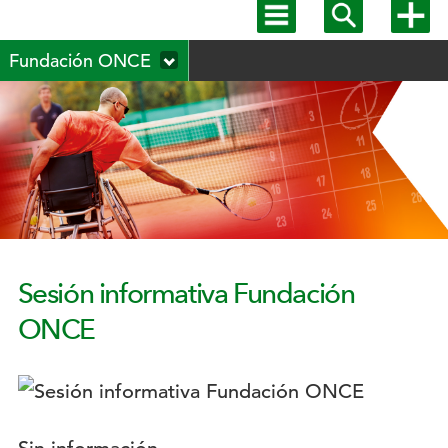
Mostrar
Mostrar
Mostra
menú
buscador
más
Menú
principal
opcion
Fundación ONCE
secundario
Sesión informativa Fundación
ONCE
Logotipo: