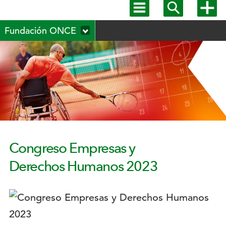
Mostrar
Mostrar
Mostra
menú
buscador
más
Menú
principal
opcion
Fundación ONCE
secundario
Congreso Empresas y
Derechos Humanos 2023
Logotipo: