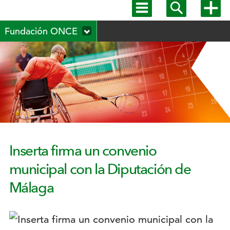
Mostrar
Mostrar
Mostra
menú
buscador
más
Menú
principal
opcion
Fundación ONCE
secundario
Inserta firma un convenio
municipal con la Diputación de
Málaga
Logotipo: