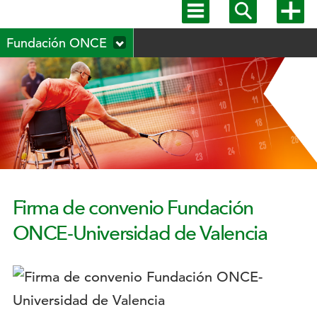
Mostrar
Mostrar
Mostra
menú
buscador
más
Menú
principal
opcion
Fundación ONCE
secundario
Firma de convenio Fundación
ONCE-Universidad de Valencia
Logotipo: