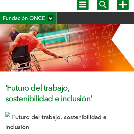
Mostrar
Mostrar
Mostra
menú
buscador
más
Menú
principal
opcion
Fundación ONCE
secundario
'Futuro del trabajo,
sostenibilidad e inclusión'
Logotipo: