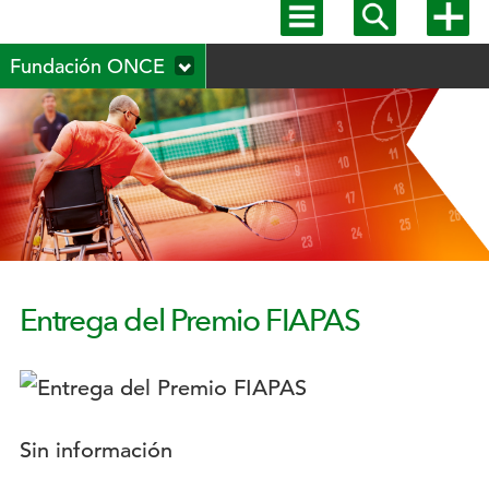
Mostrar
Mostrar
Mostra
menú
buscador
más
Menú
principal
opcion
Fundación ONCE
secundario
Entrega del Premio FIAPAS
Logotipo:
Descripción:
Sin información