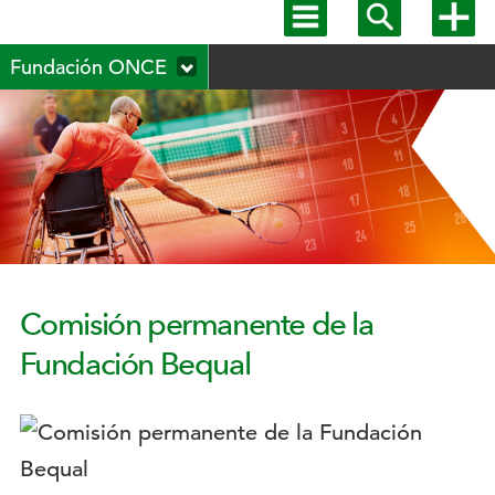
Mostrar
Mostrar
Mostra
menú
buscador
más
Menú
principal
opcion
Fundación ONCE
secundario
Comisión permanente de la
Fundación Bequal
Logotipo: